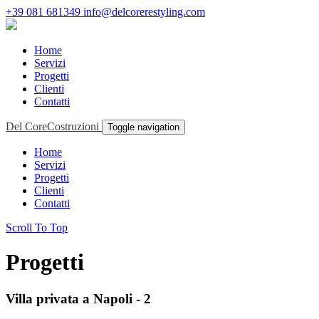
+39 081 681349
info@delcorerestyling.com
Home
Servizi
Progetti
Clienti
Contatti
Del Core
Costruzioni
Toggle navigation
Home
Servizi
Progetti
Clienti
Contatti
Scroll To Top
Progetti
Villa privata a Napoli - 2