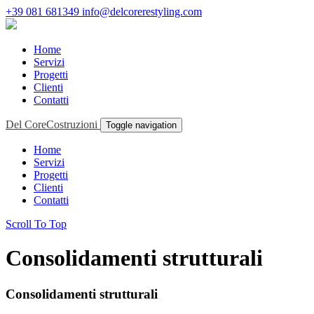
+39 081 681349
info@delcorerestyling.com
Home
Servizi
Progetti
Clienti
Contatti
Del Core
Costruzioni
Toggle navigation
Home
Servizi
Progetti
Clienti
Contatti
Scroll To Top
Consolidamenti strutturali
Consolidamenti strutturali